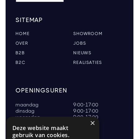
SITEMAP
HOME
SHOWROOM
OVER
JOBS
B2B
NIEUWS
B2C
REALISATIES
OPENINGSUREN
maandag
9:00-17:00
dinsdag
9:00-17:00
woensdag
9:00-17:00
×
donderdag
9:00-17:00
Deze website maakt
vrijdag
9:00-17:00
gebruik van cookies.
zaterdag
9:00-17:00