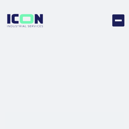
Vraag je offerte aan
Vul alvast onderstaand formulier in. We nemen zo
snel mogelijk contact met je op om je aanvraag
verder in detail te bespreken.