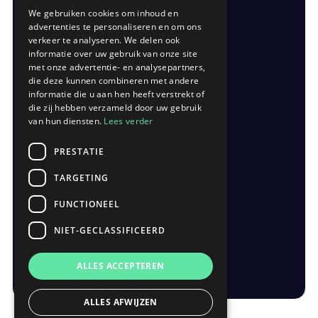
zondag
gesloten
We gebruiken cookies om inhoud en
advertenties te personaliseren en om ons
verkeer te analyseren. We delen ook
informatie over uw gebruik van onze site
met onze advertentie- en analysepartners,
die deze kunnen combineren met andere
CONTACT
informatie die u aan hen heeft verstrekt of
die zij hebben verzameld door uw gebruik
Kerkwegel 19
van hun diensten.
Lees verder
9290 Berlare
0496 50 61 94
PRESTATIE
meet@iconservices.tech
TARGETING
FUNCTIONEEL
NIET-GECLASSIFICEERD
ALLES ACCEPTEREN
ALLES AFWIJZEN